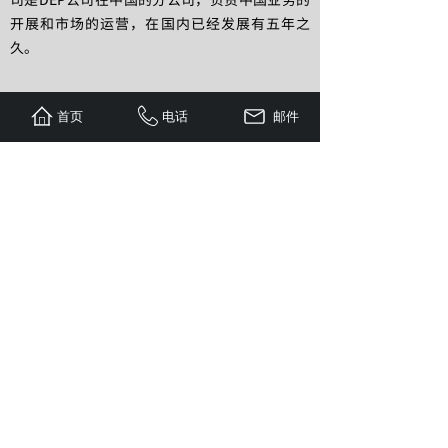
开展和市场的运营，在国内已经发展有五年之
久。
首页
电话
邮件
27年
13个
500+人
深耕CAE行业
全球分公司
专业工程团队
了解更多
姓名
*
邮箱
*